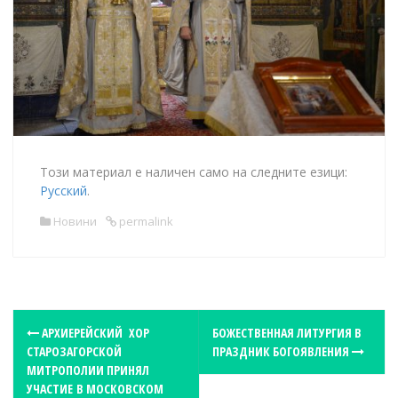
Този материал е наличен само на следните езици:
Русский
.
Новини
permalink
P
АРХИЕРЕЙСКИЙ ХОР
БОЖЕСТВЕННАЯ ЛИТУРГИЯ В
СТАРОЗАГОРСКОЙ
ПРАЗДНИК БОГОЯВЛЕНИЯ
o
МИТРОПОЛИИ ПРИНЯЛ
s
УЧАСТИЕ В МОСКОВСКОМ