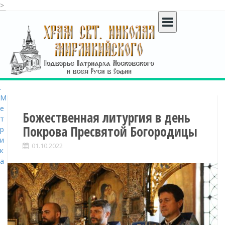
>
S
k
i
p
t
o
c
o
n
t
Божественная литургия в день
e
Покрова Пресвятой Богородицы
n
t
01.10.2022