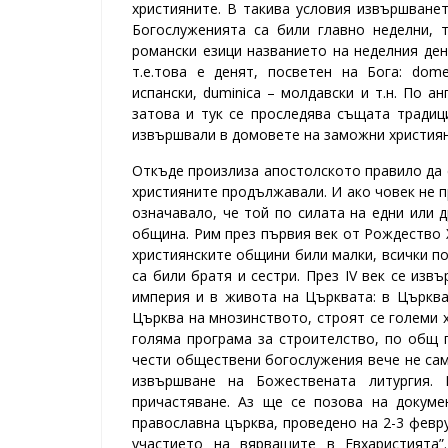
християните. В такива условия извършване
Богослуженията са били главно неделни, 
романски езици названието на неделния ден
т.е.това е денят, посветен на Бога: dom
испански, duminica – молдавски и т.н. По а
затова и тук се проследява същата традиц
извършвали в домовете на заможни християн
Откъде произлиза апостолското правило да 
християните продължавали. И ако човек не п
означавало, че той по силата на едни или 
община. Рим през първия век от Рождество 
християнските общини били малки, всички п
са били братя и сестри.
През ІV век се изв
империя и в живота на Църквата: в Църква
Църква на мнозинството, строят се големи х
голяма програма за строителство, по общ п
чести обществени богослужения вече не сам
извършване на Божествената литургия.
причастяване.
Аз ще се позова на докуме
православна църква, проведено на 2-3 февру
участието на вярващите в Евхаристията”