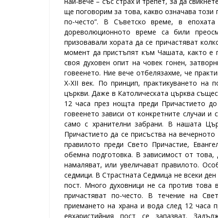
най-вече – със страх и трепет, за да свикне
ще поговорим за това, какво означава този
по-често”. В Съветско време, в епохат
дореволюционното време са били преосм
призовавали хората да се причастяват колк
момент да пристъпят към Чашата, както е п
своя духовен опит на човек гонен, затворн
говеенето. Ние вече отбелязахме, че практ
Х-ХІІ век. По принцип, практикуването на
църкви. Даже в Католическата църква същест
12 часа през нощта преди Причастието до 
говеенето зависи от конкретните случаи и с
само с хранителни забрани. В нашата Цъ
Причастието да се присъства на вечерното 
правилото преди Свето Причастие, Еванге
обемна подготовка. В зависимост от това, 
намаляват, или увеличават правилото.
Особ
седмици. В Страстната Седмица не всеки ден 
пост. Много духовници не са против това 
причастяват по-често. В течение на Све
приемането на храна и вода след 12 часа 
евхаристийния пост се запазват.
Задъл