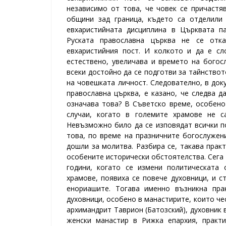
независимо от това, че човек се причастя
общини зад граница, където са отделили 
евхаристийната дисциплина в Църквата па
Руската православна църква не се отк
евхаристийния пост. И колкото и да е с
естествено, увеличава и времето на богос
всеки достойно да се подготви за тайнство
на човешката личност.
Следователно, в док
православна църква, е казано, че следва д
означава това?
В Съветско време, особено 
случаи, когато в големите храмове не с
Невъзможно било да се изповядат всички по
това, по време на празничните богослужен
дошли за молитва. Разбира се, такава прак
особените исторически обстоятелства. Сега 
години, когато се измени политическата 
храмове, появиха се повече духовници, и 
енориашите. Тогава именно възникна прак
духовници, особено в манастирите, които че
архимандрит Таврион (Батозский), духовник
женски манастир в Рижка епархия, практ