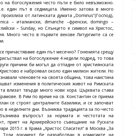
то на богослужения често пъти е било невъзможно.
т.е. един път в седмицата. Именно затова в много
 произлиза от латинската думата „Dominus”(Господ),
enica – италиански, dimanche –френски, domingo –
нглийски – Sunday, но Слънцето е символ на Христос,
ия. Много често в първите векове Литургиите са се
и.
се причастяваме един път месечно? Гоненията срещу
рисъствал на богослужение 4 недели подред, то това
други причини би могъл да отпадне от християнската
Христово е наброявал около един милион жители. Но
ознавали членовете на своята община, това наистина
ършват изменения в политическия живот на Римската
та влизат твърде много нови хора. Църквата става
рамове. В Рим по време на св. Константин се приема
лан се строят централните базилики, и се започват
о в неделните дни. Възниква традицията за по-често
 Възниква въпросът за нормата и честотата на
нт, приет на Архиерейското съвещание на Руската
ари 2015 г. в Храма „Христос Спасител” в Москва „За
. Този документ бе разработван в комисиите на