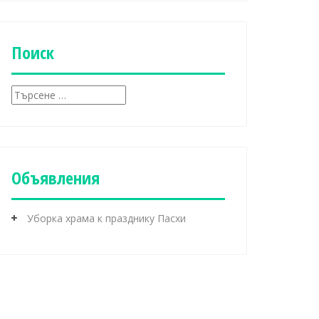
б
р
и
к
Поиск
и
Т
ъ
р
с
е
н
Объявления
е
з
а
Уборка храма к празднику Пасхи
: