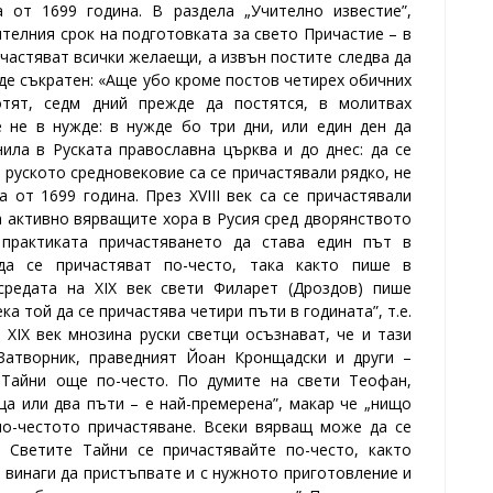
 от 1699 година. В раздела „Учително известие”,
телния срок на подготовката за свето Причастие – в
частяват всички желаещи, а извън постите следва да
ъде съкратен: «Аще убо кроме постов четирех обичних
тят, седм дний прежде да постятся, в молитвах
 не в нужде: в нужде бо три дни, или един ден да
нила в Руската православна църква и до днес: да се
 руското средновековие са се причастявали рядко, не
 от 1699 година. През ХVІІІ век са се причастявали
 активно вярващите хора в Русия сред дворянството
 практиката причастяването да става един път в
да се причастяват по-често, така както пише в
средата на ХІХ век свети Филарет (Дроздов) пише
ка той да се причастява четири пъти в годината”, т.е.
 ХІХ век мнозина руски светци осъзнават, че и тази
Затворник, праведният Йоан Кронщадски и други –
 Тайни още по-често. По думите на свети Теофан,
ца или два пъти – е най-премерена”, макар че „нищо
по-честото причастяване. Всеки вярващ може да се
 Светите Тайни се причастявайте по-често, както
 винаги да пристъпвате и с нужното приготовление и