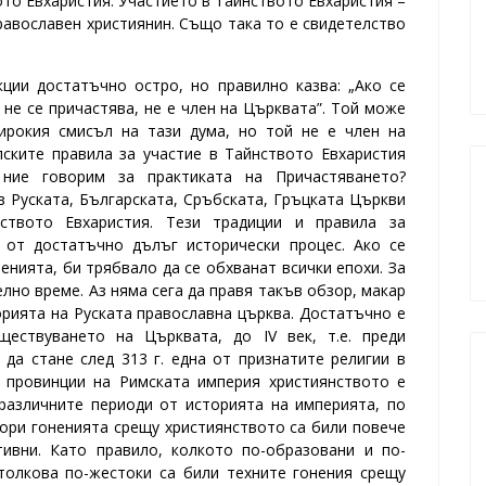
ото Евхаристия. Участието в Тайнството Евхаристия –
равославен християнин. Също така то е свидетелство
ции достатъчно остро, но правилно казва: „Ако се
 не се причастява, не е член на Църквата”. Той може
ирокия смисъл на тази дума, но той не е член на
ските правила за участие в Тайнството Евхаристия
ние говорим за практиката на Причастяването?
в Руската, Българската, Сръбската, Гръцката Църкви
ството Евхаристия. Тези традиции и правила за
т от достатъчно дълъг исторически процес. Ако се
енията, би трябвало да се обхванат всички епохи. За
но време. Аз няма сега да правя такъв обзор, макар
орията на Руската православна църква.
Достатъчно е
ествуването на Църквата, до ІV век, т.е. преди
 да стане след 313 г. една от признатите религии в
и провинции на Римската империя християнството е
различните периоди от историята на империята, по
ори гоненията срещу християнството са били повече
тивни. Като правило, колкото по-образовани и по-
толкова по-жестоки са били техните гонения срещу