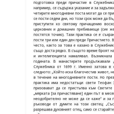
подготовка преди причастие в Служебника
например, се съдържа указание и за задължи
четирите многодневни поста могат да се при
се пости седем дни, но този срок може да б
приступити ко святому причащению восхо
церковних и домашних пребивающе (сие же
постятся точию). Тази практика се е съхра
пости три или един ден преди Причастието.
В
често, както за това е казано в Служебника
също доста рядко. В същото време броят на
и интелигенцията намалявал. Възникнала
годината. В манастирите продължавали 
Служебника от 1699 г. Именно затова в 
следното: „Който иска благочестив живот, не
в течение на многодневните пости.
Но през
практика има недостатъци: свети Теофан 
призовават да се пристъпва към Светите
„мярката [за причастяване] един път в месе
неодобрително не може да се каже” и за 
ръководи от думите на този светец: „Със
разрешава духовният отец, само се старайте