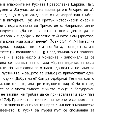
 в епархиите на Руската Православна Църква. На 5
умента „За участието на вярващите в Евхаристията”,
следващото утвърждаване от Архиерейския Събор.
 в интернет. Тук има кратък исторически очерк и
и с подготовката за Причастието.
Например, свети
седмично: „Да се причастяват всеки ден и да се
стова – е добре и полезно тъй като Сам [Христос]
та кръв, има живот вечен“ (Йоан 6:54) <….> Ние всяка
деля, в сряда, в петък и в събота, а също така и в
светец” (Послание 93 [89]). След по-малко от половин
зина – в това число и монасите – започнали да се
зина се причастяват с тази Жертва веднъж за цяла
пъти. Нашите слова се отнасят до всички, не само за
 пустинята, – защото те [също] се причастяват един
 години. Добре ли е? Кои да одобрим? Тези ли, които
и, които често, или третите, които рядко? Нито тези,
те се с чиста съвест, с чисто сърце, с безупречен
 не такива [не трябва да се причастяват] и един път
17,4).
Правилата с течение на вековете се променят.
 възниква във Византия през ХІ-ХІІ век в монашеска
веенето.
В Русия за първи път се споменава за