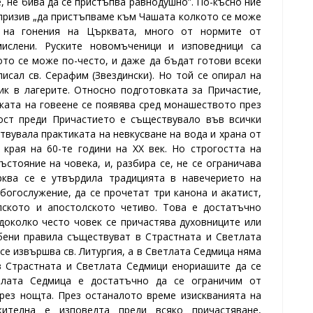
те, не бива да се пристъпва равнодушно”. По-късно ние
 призив „да пристъпваме към Чашата колкото се може
а на гонения на Църквата, много от нормите от
ислени. Руските новомъченици и изповедници са
ото се може по-често, и даже да бъдат готови всеки
исал св. Серафим (Звездински). Но той се опирал на
ик в лагерите.
Относно подготовката за Причастие,
иката на говеене се появява сред монашеството през
 пост преди Причастието е съществувало във всички
вувала практиката на невкусване на вода и храна от
края на 60-те години на ХХ век. Но строгостта на
ъстояние на човека, и, разбира се, не се ограничава
рква се е утвърдила традицията в навечерието на
богослужение, да се прочетат три канона и акатист,
лското и апостолското четиво. Това е достатъчно
доколко често човек се причастява духовниците или
ени правила съществуват в Страстната и Светлата
се извършва св. Литургия, а в Светлата Седмица няма
в Страстната и Светлата Седмици енориашите да се
тлата Седмица е достатъчно да се ограничим от
през нощта. През останалото време изискванията на
жителна е изповедта преди всяко причастяване,