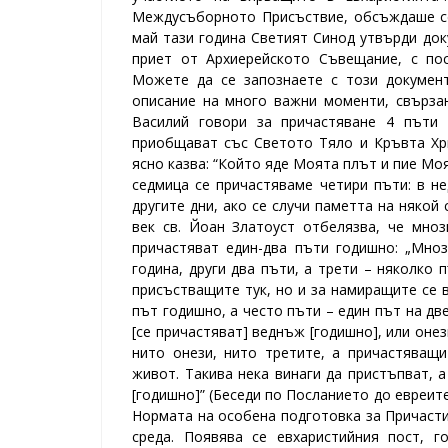
Междусъборното Присъствие, обсъждаше се
май тази година Светият Синод утвърди док
приет от Архиерейското Съвещание, с по
Можете да се запознаете с този документ
описание на много важни моменти, свързан
Василий говори за причастяване 4 пъти 
приобщават със Светото Тяло и Кръвта Хри
ясно казва: “Който яде Моята плът и пие Моя
седмица се причастяваме четири пъти: в не
другите дни, ако се случи паметта на някой 
век св. Йоан Златоуст отбелязва, че мно
причастяват един-два пъти годишно: „Мно
година, други два пъти, а трети – няколко 
присъстващите тук, но и за намиращите се в
път годишно, а често пъти – един път на две
[се причастяват] веднъж [годишно], или онез
нито онези, нито третите, а причастяващи
живот. Такива нека винаги да пристъпват, а
[годишно]” (Беседи по Посланието до евреите 
Нормата на особена подготовка за Причастие
среда. Появява се евхаристийния пост, го