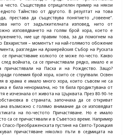
ва често. Съществува отрицателен пример на някои
едното Тайнство от другото.
В резултат на това
да, престава да съществува понятието „говеене”.
азва нито от задължителната изповед, нито от
ложно изповядването на голям брой хора, което е
лужението, ние ще правим това, за да помогнем на
то Евхаристия – моментът на най-голямото обожение
умента, разгледан на Архиерейския Събор на Руската
а се причастяваме колкото се може по-често. Какво
след войната, са се причастявали рядко, имало е и
а причастявали на Пасха и на Рождество. Защо?
ради големия брой хора, които се струпвали. Освен
ия в храма е имало много хора, които съвсем не са
тика е била ненормална, но тя била продиктувана от
тя е изчезнала от живота на Църквата.
През 80-90-те
обстановка в страната, започнаха да се откриват
стана възможно с голямо внимание да се изповядват
тиката на по-честото Причастяване.
Но е имало
сто са се причастявали и в Съветско време.
Например
 в Спасо-Преображенската пустиня на Свято-Троицкия
икувал причастяване няколко пъти в седмицата на