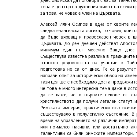
Днес бих искал да поговоря с вас за Тайнств
това е център на духовния живот на всеки п
за това, че човек е член на Църквата.
Алексей Илич Осипов в една от своите лек
следва евангелската логика, то човек, който
да бъде вярващ и православен човек в ш
Църквата. До ден днешен действат Апостол
минимум един път месечно.
Защо днес 
Съществува известна разлика в традициите 
относно редовността на участие в Тайн
подготовка не са от днес. Те са резулта
направи опит за исторически обзор на измен
тази цел ще е необходимо доста продължител
че това е много интересна тема даже в ист
да се каже, че в първите векове от същ
християнството да получи легален статут и
Римската империя, практически във всичк
съществувало в полулегално състояние. В 
време на управлението на различни императ
или по-малко пасивни, или достатъчно ак
талантливи са били римските императори, 