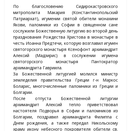
По благословению Сидирокастровского
митрополита Макария (Константинопольский
Патриархат), игумении святой обители монахини
Якови, паломники из Софии в священном сане
сослужили Божественную литургию во второй день
празднования Рождества Христова в монастыре в
честь Иоанна Предтечи, которую возглавил игумен
святогорского монастыря Ксенофонт архимандрит
Алексий (Мадзирис) в сослужении игумена
святогорского монастыря Пантократор
архимандрита Гавриила.
За Божественной литургией молился министр
земледелия правительства Греции г-н Маркос
Боларис, многочисленные паломники из Греции и
Болгарии.
После отпуста Божественной литургии
архимандрит Алексий тепло приветствовал
настоятеля Подворья в Софии и паломников из
Болгарии, поздравил архимандрита Филиппа с
Днем рождения, а также передал Никольскому
храму икону небесного покровителя обители св.