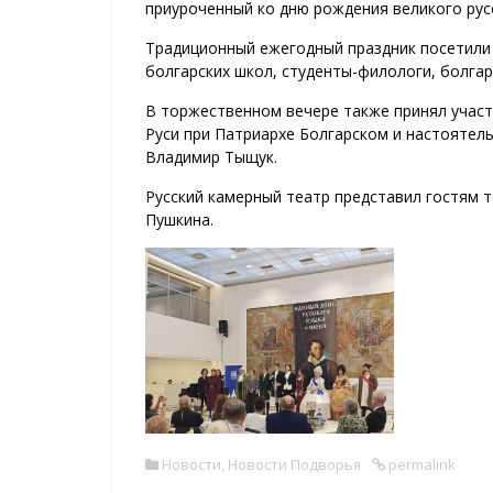
приуроченный ко дню рождения великого русс
Традиционный ежегодный праздник посетили 
болгарских школ, студенты-филологи, болга
В торжественном вечере также принял участ
Руси при Патриархе Болгарском и настоятел
Владимир Тыщук.
Русский камерный театр представил гостям 
Пушкина.
Новости
,
Новости Подворья
permalink