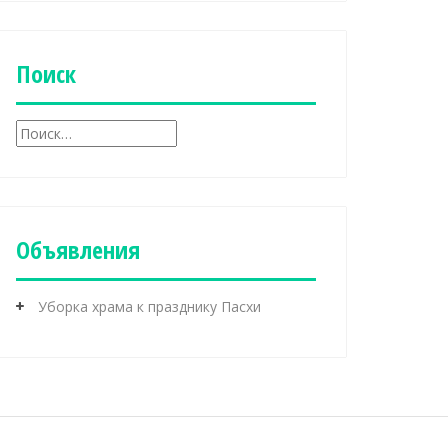
б
р
и
к
Поиск
и
Н
а
й
т
и
:
Объявления
Уборка храма к празднику Пасхи