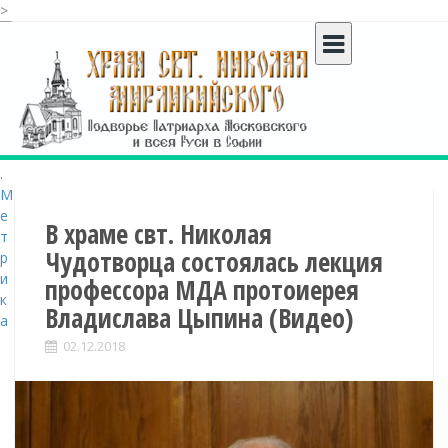
>
S
k
i
p
t
o
c
o
n
t
В храме свт. Николая
e
Чудотворца состоялась лекция
n
профессора МДА протоиерея
t
Владислава Цыпина (Видео)
02.12.2018