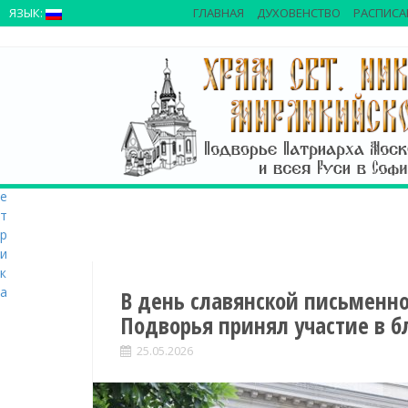
>
ЯЗЫК:
ГЛАВНАЯ
ДУХОВЕНСТВО
РАСПИСА
S
k
i
p
t
o
c
o
n
t
e
n
t
В день славянской письменно
Подворья принял участие в 
25.05.2026