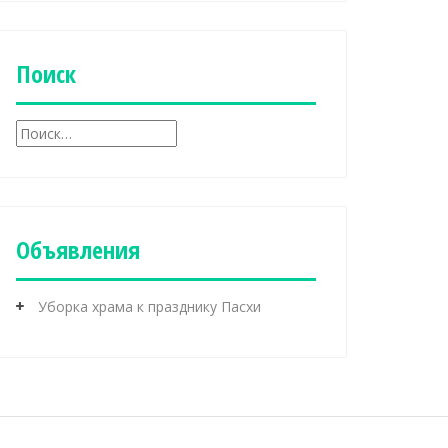
б
р
и
к
Поиск
и
Н
а
й
т
и
:
Объявления
Уборка храма к празднику Пасхи