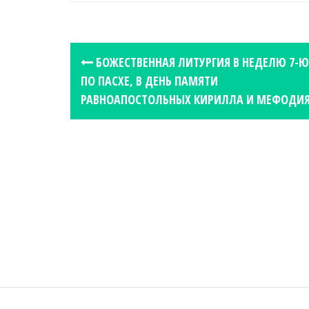
P
БОЖЕСТВЕННАЯ ЛИТУРГИЯ В НЕДЕЛЮ 7-Ю
o
ПО ПАСХЕ, В ДЕНЬ ПАМЯТИ
s
РАВНОАПОСТОЛЬНЫХ КИРИЛЛА И МЕФОДИ
t
n
a
v
i
g
a
t
i
o
n