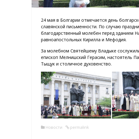
24 мая в Болгарии отмечается день болгарск
славянской письменности. По случаю праздн
благодарственный молебен перед зданием Н
равноапостольных Кирилла и Мефодия.
За молебном Святейшему Владыке сослужили
епископ Мелнишский Герасим, настоятель П
Тыщук и столичное духовенство.
Новости
permalink