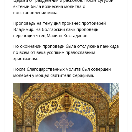
Церкви от разделений и расколов. После сугубой
ектении была вознесена молитва о
восстановлении мира.
Проповедь на тему дня произнес протоиерей
Владимир. На болгарский язык проповедь
переводил чтец Мариан Костадинов.
По окончании проповеди была отслужена панихида
по всем от века усопшим православным
христианам.
После благодарственных молитв был совершен
молебен у мощей святителя Серафима.