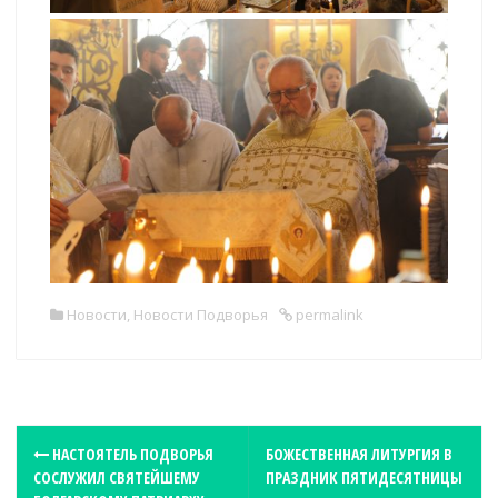
Новости
,
Новости Подворья
permalink
P
НАСТОЯТЕЛЬ ПОДВОРЬЯ
БОЖЕСТВЕННАЯ ЛИТУРГИЯ В
СОСЛУЖИЛ СВЯТЕЙШЕМУ
ПРАЗДНИК ПЯТИДЕСЯТНИЦЫ
o