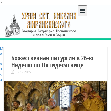
>
S
k
i
p
t
o
c
o
n
t
Божественная литургия в 26-ю
e
Неделю по Пятидесятнице
n
t
07.12.2025