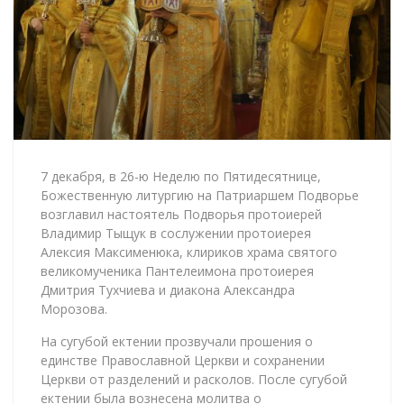
7 декабря, в 26-ю Неделю по Пятидесятнице,
Божественную литургию на Патриаршем Подворье
возглавил настоятель Подворья протоиерей
Владимир Тыщук в сослужении протоиерея
Алексия Максименюка, клириков храма святого
великомученика Пантелеимона протоиерея
Дмитрия Тухчиева и диакона Александра
Морозова.
На сугубой ектении прозвучали прошения о
единстве Православной Церкви и сохранении
Церкви от разделений и расколов. После сугубой
ектении была вознесена молитва о