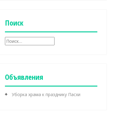
б
р
и
к
Поиск
и
Н
а
й
т
и
:
Объявления
Уборка храма к празднику Пасхи