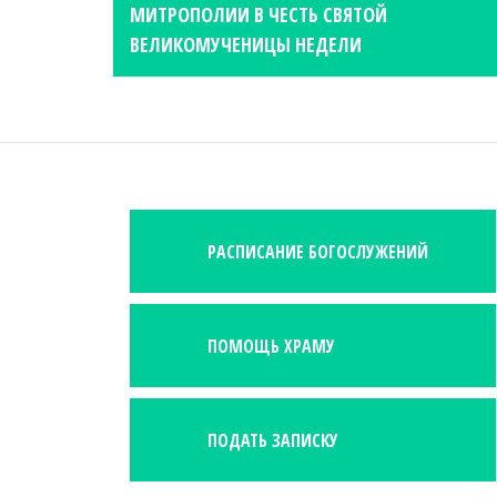
t
МИТРОПОЛИИ В ЧЕСТЬ СВЯТОЙ
n
ВЕЛИКОМУЧЕНИЦЫ НЕДЕЛИ
a
v
i
g
a
t
РАСПИСАНИЕ БОГОСЛУЖЕНИЙ
i
o
n
ПОМОЩЬ ХРАМУ
ПОДАТЬ ЗАПИСКУ