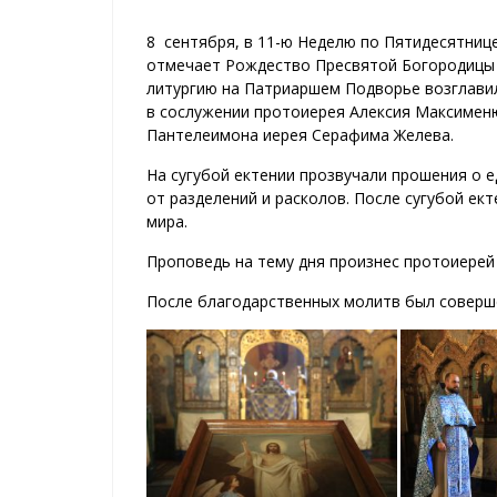
8 сентября, в 11-ю Неделю по Пятидесятнице
отмечает Рождество Пресвятой Богородицы
литургию на Патриаршем Подворье возглави
в сослужении протоиерея Алексия Максименю
Пантелеимона иерея Серафима Желева.
На сугубой ектении прозвучали прошения о 
от разделений и расколов. После сугубой ек
мира.
Проповедь на тему дня произнес протоиерей
После благодарственных молитв был соверш