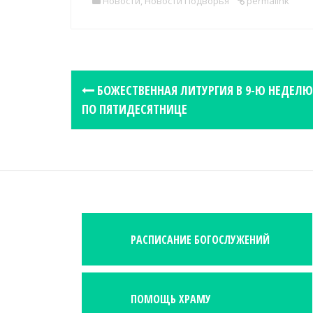
Новости
,
Новости Подворья
permalink
P
БОЖЕСТВЕННАЯ ЛИТУРГИЯ В 9-Ю НЕДЕЛЮ
o
ПО ПЯТИДЕСЯТНИЦЕ
s
t
n
a
v
i
РАСПИСАНИЕ БОГОСЛУЖЕНИЙ
g
a
t
i
ПОМОЩЬ ХРАМУ