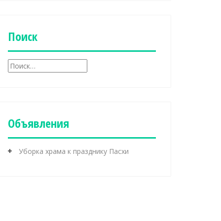
б
р
и
к
Поиск
и
Н
а
й
т
и
:
Объявления
Уборка храма к празднику Пасхи