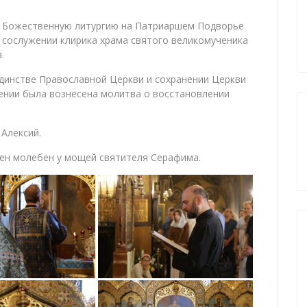
е, Божественную литургию на Патриаршем Подворье
сослужении клирика храма святого великомученика
.
единстве Православной Церкви и сохранении Церкви
тении была вознесена молитва о восстановлении
Алексий.
ен молебен у мощей святителя Серафима.