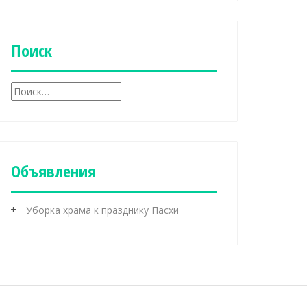
б
р
и
к
Поиск
и
Н
а
й
т
и
:
Объявления
Уборка храма к празднику Пасхи