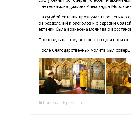
сослужении протоиерея Алексея Максименюка
Пантелеимона диакона Александра Морозова
На сугубой ектении прозвучали прошения о 
от разделений и расколов и о здравии Святе
ектении была вознесена молитва о восстано
Проповедь на тему воскресного дня произнё
После благодарственных молитв был соверш
Новости
permalink