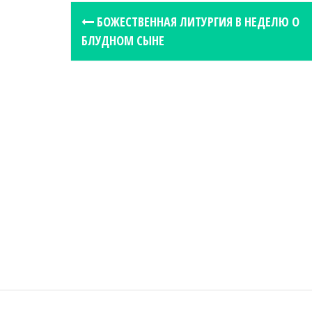
P
БОЖЕСТВЕННАЯ ЛИТУРГИЯ В НЕДЕЛЮ О
o
БЛУДНОМ СЫНЕ
s
t
n
a
v
i
g
a
t
i
o
n