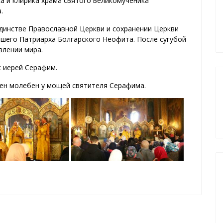
 и клирика храма святого великомученика
.
единстве Православной Церкви и сохранении Церкви
йшего Патриарха Болгарского Неофита. После сугубой
влении мира.
с иерей Серафим.
ен молебен у мощей святителя Серафима.