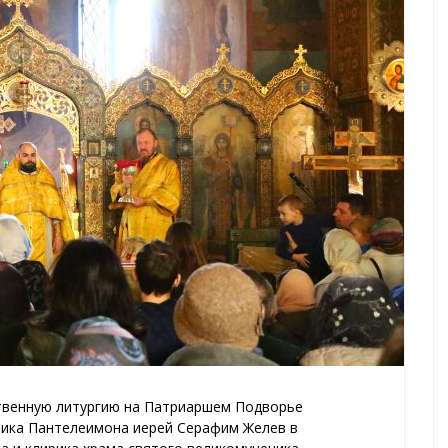
ственную литургию на Патриаршем Подворье
ника Пантелеимона иерей Серафим Желев в