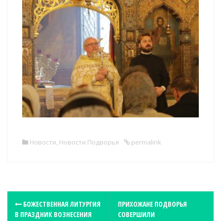
Новости
,
Новости Подворья
permalink
P
БОЖЕСТВЕННАЯ ЛИТУРГИЯ
ПРИХОЖАНЕ ПОДВОРЬЯ
В ПРАЗДНИК ВОЗНЕСЕНИЯ
СОВЕРШИЛИ
o