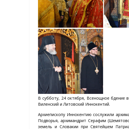
В субботу, 24 октября, Всенощное бдение 
Виленский и Литовский Иннокентий.
Архиепископу Иннокентию сослужили архима
Подворья, архимандрит Серафим (Шемятовс
земель и Словакии при Святейшем Патриа