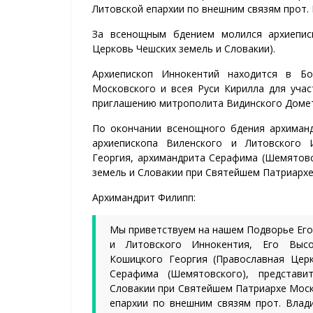
Литовской епархии по внешним связям прот.
За всенощным бдением молился архиеписк
Церковь Чешских земель и Словакии).
Архиепископ Иннокентий находится в Бо
Московского и всея Руси Кирилла для уча
приглашению митрополита Видинского Доме
По окончании всенощного бдения архиман
архиепископа Виленского и Литовского И
Георгия, архимандрита Серафима (Шемятовс
земель и Словакии при Святейшем Патриархе
Архимандрит Филипп:
Мы приветствуем на нашем Подворье Ег
и Литовского Иннокентия, Его Высо
Кошицкого Георгия (Православная Церк
Серафима (Шемятовского), представ
Словакии при Святейшем Патриархе Моск
епархии по внешним связям прот. Влад