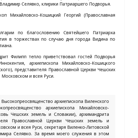
 Владимир Селявко, клирики Патриаршего Подворья.
оп Михайловско-Кошицкий Георгий (Православная
лгарии по благословению Святейшего Патриарха
стия в торжествах по случаю дня города Видина по
тиана.
дрит Филипп тепло приветствовал гостей Подворья
ннокентия, архиепископа Михайловско-Кошицкого
кого), представителя Православной Церкви Чешских
 Московском и всея Руси.
о Высокопреосвященство архиепископа Виленского
копреосвященство архиепископа Михайловско-
овь Чешских земель и Словакии), архимандрита
ителя Православной Церкви Чешских земель и
овском и всея Руси, секретаря Виленко-Литовской
имира Селявко. За время моего служения в этом