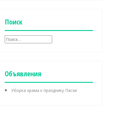
б
р
и
к
Поиск
и
Н
а
й
т
и
:
Объявления
Уборка храма к празднику Пасхи