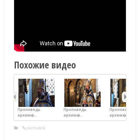
Похожие видео
Проповедь
Проповедь
Проповедь
архим�..
архим�..
архим�..
permalink