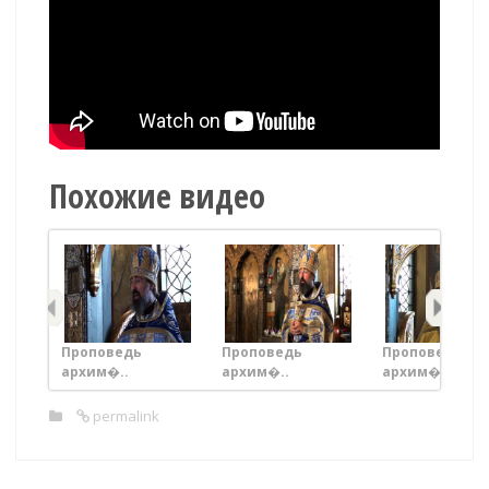
Похожие видео
Проповедь
Проповедь
Проповедь
архим�..
архим�..
архим�..
permalink