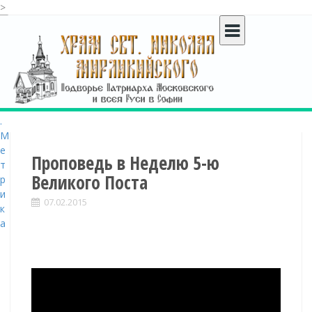
>
S
k
i
p
t
o
c
o
n
t
Проповедь в Неделю 5-ю
e
Великого Поста
n
t
07.02.2015