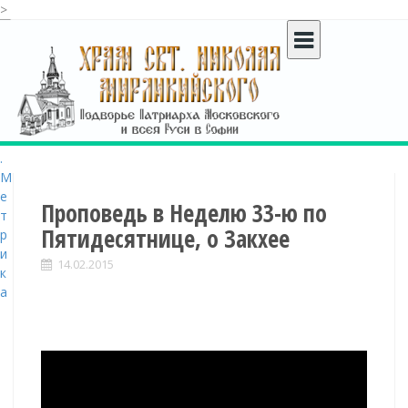
>
S
k
i
p
t
o
c
o
n
t
Проповедь в Неделю 33-ю по
e
Пятидесятнице, о Закхее
n
t
14.02.2015