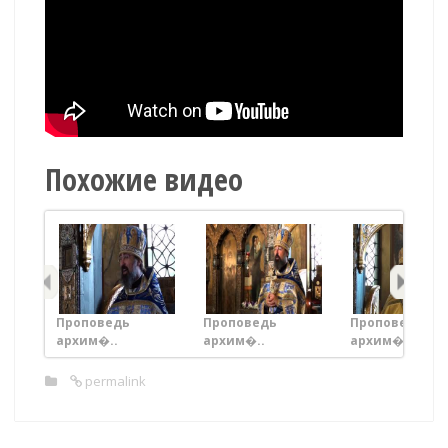
Похожие видео
Проповедь
Проповедь
Проповедь
архим�..
архим�..
архим�..
permalink