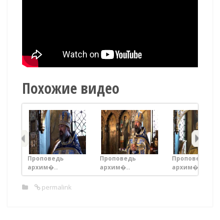
Похожие видео
Проповедь
Проповедь
Проповедь
архим�..
архим�..
архим�..
permalink