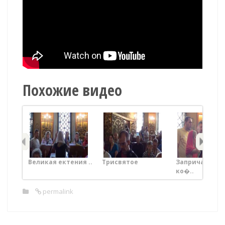
Похожие видео
Великая ектения ..
Трисвятое
Запричастны
ко�..
permalink