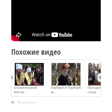
Похожие видео
Блаженніший
Ð�Ñ�Ð¸Ð²ÐµÑ�Ñ
Праздничная
Мит�..
�..
слу�..
permalink