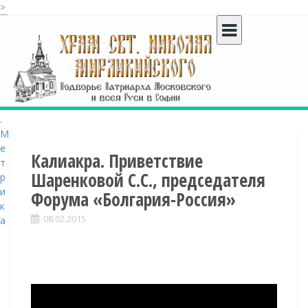
>
S
k
i
p
t
o
c
o
n
t
Калиакра. Приветствие
e
Шаренковой С.С., председателя
n
Форума «Болгария-Россия»
t
08.02.2015