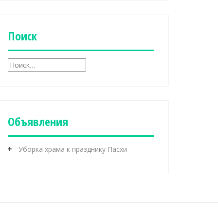
б
р
и
к
Поиск
и
Н
а
й
т
и
:
Объявления
Уборка храма к празднику Пасхи