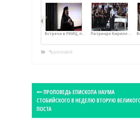
Встреча в РКИЦ, п..
Патриарх Кирилл ..
В
permalink
P
ПРОПОВЕДЬ ЕПИСКОПА НАУМА
o
СТОБИЙСКОГО В НЕДЕЛЮ ВТОРУЮ ВЕЛИКОГ
s
ПОСТА
t
n
a