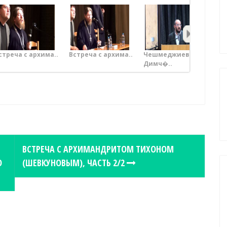
стреча с архима..
Встреча с архима..
Чешмеджиев
Ро
Димч�..
..
ВСТРЕЧА С АРХИМАНДРИТОМ ТИХОНОМ
О
(ШЕВКУНОВЫМ), ЧАСТЬ 2/2