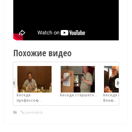
Похожие видео
Беседа
Беседа старшего ..
Беседа прот.
профессо�..
Вла�..
permalink