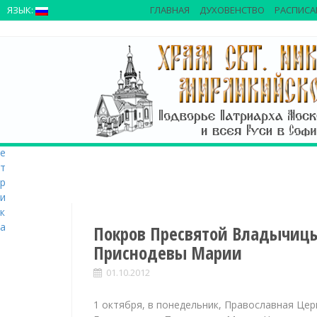
>
ЯЗЫК:
ГЛАВНАЯ
ДУХОВЕНСТВО
РАСПИСА
S
k
i
p
t
o
c
o
n
t
e
n
t
Покров Пресвятой Владычиц
Приснодевы Марии
01.10.2012
1 октября, в понедельник, Православная Це