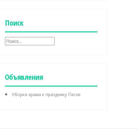
б
р
и
к
Поиск
и
Н
а
й
т
и
:
Объявления
Уборка храма к празднику Пасхи