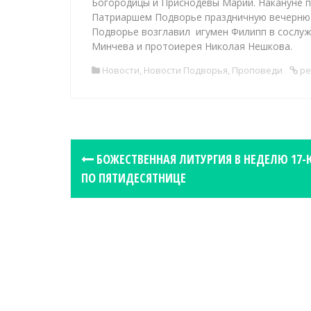
Богородицы и Приснодевы Марии. Накануне п
Патриаршем Подворье праздничную вечерню.
Подворье возглавил игумен Филипп в сосл
Минчева и протоиерея Николая Нешкова.
Новости
,
Новости Подворья
,
Проповеди
pe
P
БОЖЕСТВЕННАЯ ЛИТУРГИЯ В НЕДЕЛЮ 17-
o
ПО ПЯТИДЕСЯТНИЦЕ
s
t
n
a
v
i