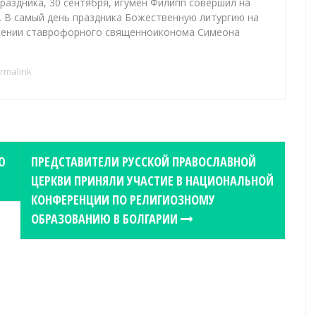
раздника, 30 сентября, игумен Филипп совершил на
 В самый день праздника Божественную литургию на
ужении ставрофорного священноиконома Симеона
rmalink
Ю
ПРЕДСТАВИТЕЛИ РУССКОЙ ПРАВОСЛАВНОЙ
ЦЕРКВИ ПРИНЯЛИ УЧАСТИЕ В НАЦИОНАЛЬНОЙ
КОНФЕРЕНЦИИ ПО РЕЛИГИОЗНОМУ
ОБРАЗОВАНИЮ В БОЛГАРИИ