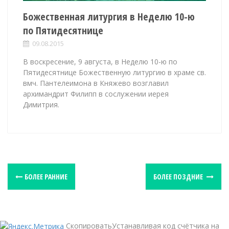
Божественная литургия в Неделю 10-ю
по Пятидесятнице
09.08.2015
В воскресение, 9 августа, в Неделю 10-ю по
Пятидесятнице Божественную литургию в храме св.
вмч. Пантелеимона в Княжево возглавил
архимандрит Филипп в сослужении иерея
Димитрия.
P
БОЛЕЕ РАННИЕ
БОЛЕЕ ПОЗДНИЕ
o
s
t
СкопироватьУстанавливая код счётчика на