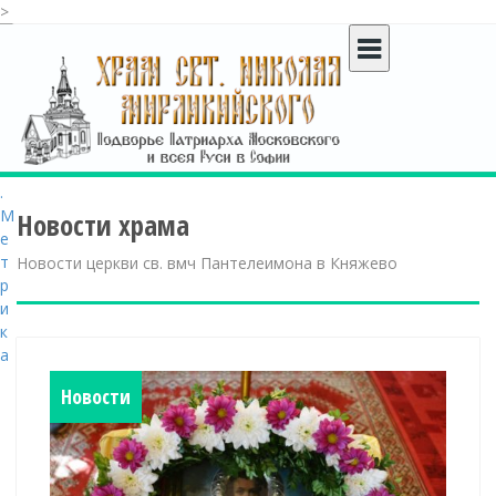
>
S
k
i
p
t
o
c
o
Новости храма
n
t
Новости церкви св. вмч Пантелеимона в Княжево
e
n
t
Новости