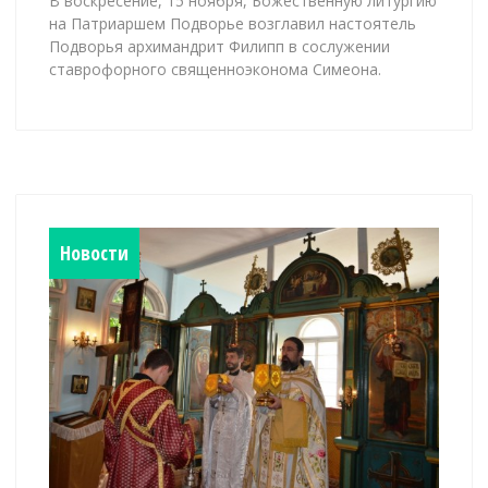
В воскресение, 15 ноября, Божественную литургию
на Патриаршем Подворье возглавил настоятель
Подворья архимандрит Филипп в сослужении
ставрофорного священноэконома Симеона.
Новости