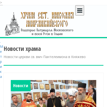
>
S
k
i
p
t
o
c
o
Новости храма
n
t
Новости церкви св. вмч Пантелеимона в Княжево
e
n
t
Новости