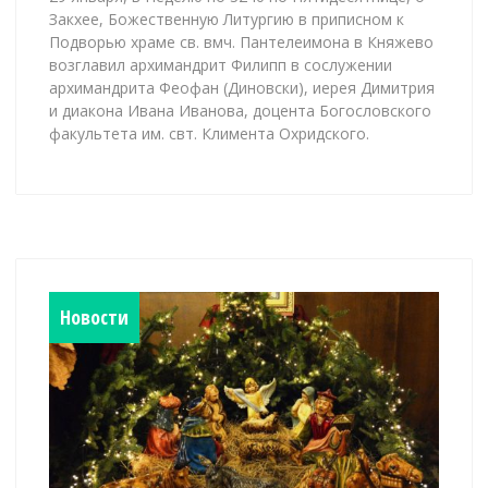
Закхее, Божественную Литургию в приписном к
Подворью храме св. вмч. Пантелеимона в Княжево
возглавил архимандрит Филипп в сослужении
архимандрита Феофан (Диновски), иерея Димитрия
и диакона Ивана Иванова, доцента Богословского
факультета им. свт. Климента Охридского.
Новости