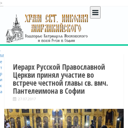
>
S
k
i
p
t
o
c
o
n
t
Иерарх Русской Православной
e
Церкви принял участие во
n
встрече честной главы св. вмч.
t
Пантелеимона в Софии
27.07.2017