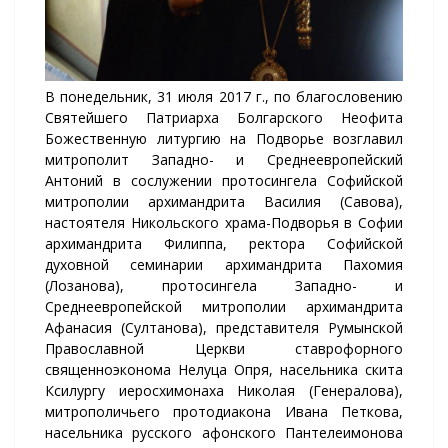
В понедельник, 31 июля 2017 г., по благословению
Святейшего Патриарха Болгарского Неофита
Божественную литургию на Подворье возглавил
митрополит Западно- и Среднеевропейский
Антоний в сослужении протосингела Софийской
митрополии архимандрита Василия (Савова),
настоятеля Никольского храма-Подворья в Софии
архимандрита Филиппа, ректора Софийской
духовной семинарии архимандрита Пахомия
(Лозанова), протосингела Западно- и
Среднеевропейской митрополии архимандрита
Афанасия (Султанова), представителя Румынской
Православной Церкви ставрофорного
священноэконома Нелуца Опря, насельника скита
Ксилургу иеросхимонаха Николая (Генералова),
митрополичьего протодиакона Ивана Петкова,
насельника русского афонского Пантелеимонова