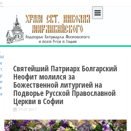
>
S
k
i
p
t
o
c
o
n
t
Святейший Патриарх Болгарский
e
Неофит молился за
n
Божественной литургией на
t
Подворье Русской Православной
Церкви в Софии
31.07.2017