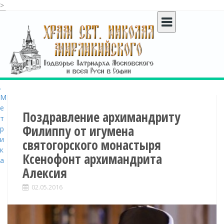
>
S
k
i
p
t
o
c
o
n
t
Поздравление архимандриту
e
Филиппу от игумена
n
святогорского монастыря
t
Ксенофонт архимандрита
Алексия
02.05.2016