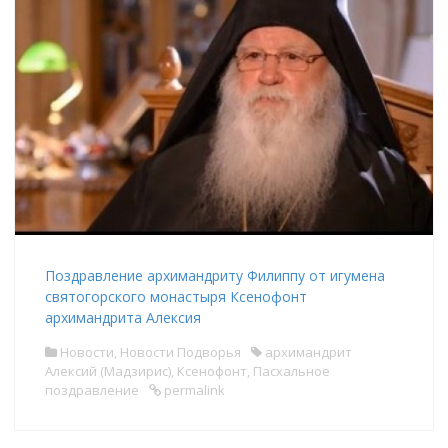
Поздравление архимандриту Филиппу от игумена
святогорского монастыря Ксенофонт
архимандрита Алексия
Новости
,
Новости Подворья
архимандрит
Алексий (Мадзирис)
,
Ксенофонт
,
Пасхальное
поздравление
permalink