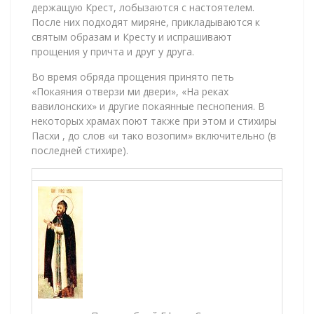
держащую Крест, лобызаются с настоятелем.
После них подходят миряне, прикладываются к
святым образам и Кресту и испрашивают
прощения у причта и друг у друга.
Во время обряда прощения принято петь
«Покаяния отверзи ми двери», «На реках
вавилонских» и другие покаянные песнопения. В
некоторых храмах поют также при этом и стихиры
Пасхи , до слов «и тако возопим» включительно (в
последней стихире).