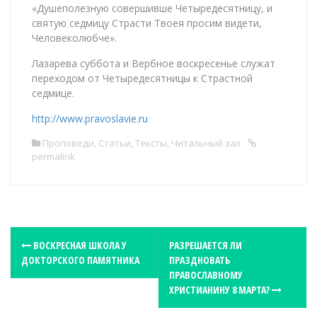
«Душеполезную совершивше Четыредесятницу, и
святую седмицу Страсти Твоея просим видети,
Человеколюбче».
Лазарева суббота и Вербное воскресенье служат
переходом от Четыредесятницы к Страстной
седмице.
http://www.pravoslavie.ru
Проповеди
,
Статьи
,
Тексты
,
Читальный зал
permalink
P
ВОСКРЕСНАЯ ШКОЛА У
РАЗРЕШАЕТСЯ ЛИ
ДОКТОРСКОГО ПАМЯТНИКА
ПРАЗДНОВАТЬ
o
ПРАВОСЛАВНОМУ
s
ХРИСТИАНИНУ 8 МАРТА?
t