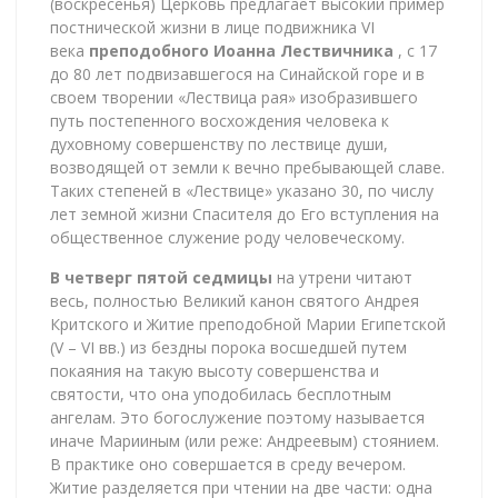
(воскресенья) Церковь предлагает высокий пример
постнической жизни в лице подвижника VI
века
преподобного Иоанна Лествичника
, с 17
до 80 лет подвизавшегося на Синайской горе и в
своем творении «Лествица рая» изобразившего
путь постепенного восхождения человека к
духовному совершенству по лествице души,
возводящей от земли к вечно пребывающей славе.
Таких степеней в «Лествице» указано 30, по числу
лет земной жизни Спасителя до Его вступления на
общественное служение роду человеческому.
В четверг пятой седмицы
на утрени читают
весь, полностью Великий канон святого Андрея
Критского и Житие преподобной Марии Египетской
(V – VI вв.) из бездны порока восшедшей путем
покаяния на такую высоту совершенства и
святости, что она уподобилась бесплотным
ангелам. Это богослужение поэтому называется
иначе Марииным (или реже: Андреевым) стоянием.
В практике оно совершается в среду вечером.
Житие разделяется при чтении на две части: одна