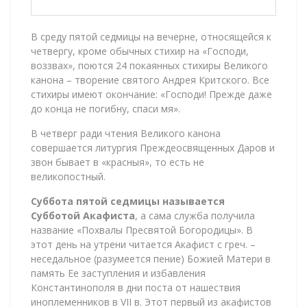
В среду пятой седмицы на вечерне, относящейся к
четвергу, кроме обычных стихир на «Господи,
воззвах», поются 24 покаянных стихиры Великого
канона – творение святого Андрея Критского. Все
стихиры имеют окончание: «Господи! Прежде даже
до конца не погибну, спаси мя».
В четверг ради чтения Великого канона
совершается литургия Преждеосвященных Даров и
звон бывает в «красныя», то есть не
великопостный.
Суббота пятой седмицы называется
Субботой Акафиста
, а сама служба получила
название «Похвалы Пресвятой Богородицы». В
этот день на утрени читается Акафист с греч. –
неседальное (разумеется пение) Божией Матери в
память Ее заступления и избавления
Константинополя в дни поста от нашествия
иноплеменников в VII в. Этот первый из акафистов