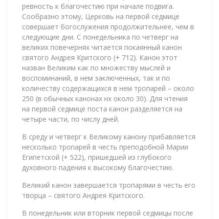
ревность к благочестию при начале подвига.
Сообразно этому, Церковь на первой седмице
совершает богослужения продолжительнее, чем в
следующие дни. С понедельника по четверг на
великих повечернях читается покаянный канон
святого Андрея Критского (+ 712). Канон этот
назван Великим как по множеству мыслей и
воспоминаний, в нем заключенных, так и по
количеству содержащихся в нем тропарей – около
250 (в обычных канонах нх около 30). Для чтения
на первой седмице поста канон разделяется на
четыре части, по числу дней.
В среду и четверг к Великому канону прибавляется
несколько тропарей в честь преподобной Марии
Египетской (+ 522), пришедшей из глубокого
духовного падения к высокому благочестию.
Великий канон завершается тропарями в честь его
творца – святого Андрея Критского.
В понедельник или вторник первой седмицы после