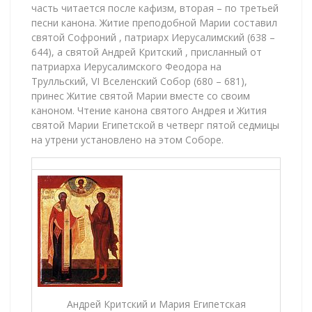
часть читается после кафизм, вторая – по третьей
песни канона. Житие преподобной Марии составил
святой Софроний , патриарх Иерусалимский (638 –
644), а святой Андрей Критский , присланный от
патриарха Иерусалимского Феодора на
Трулльский, VI Вселенский Собор (680 – 681),
принес Житие святой Марии вместе со своим
каноном. Чтение канона святого Андрея и Жития
святой Марии Египетской в четверг пятой седмицы
на утрени установлено на этом Соборе.
Андрей Критский и Мария Египетская