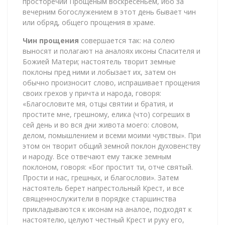
просторечии Прощеным воскресеньем, ибо за
вечерним богослужением в этот день бывает чин
или обряд, общего прощения в храме.
Чин прощения
совершается так: на солею
выносят и полагают на аналоях иконы Спасителя и
Божией Матери; настоятель творит земные
поклоны пред ними и лобызает их, затем он
обычно произносит слово, испрашивает прощения
своих грехов у причта и народа, говоря:
«Благословите мя, отцы святии и братия, и
простите мне, грешному, елика (что) согреших в
сей день и во вся дни живота моего: словом,
делом, помышлением и всеми моими чувствы». При
этом он творит общий земной поклон духовенству
и народу. Все отвечают ему также земным
поклоном, говоря: «Бог простит ти, отче святый.
Прости и нас, грешных, и благослови». Затем
настоятель берет напрестольный Крест, и все
священнослужители в порядке старшинства
прикладываются к иконам на аналое, подходят к
настоятелю, целуют честный Крест и руку его,