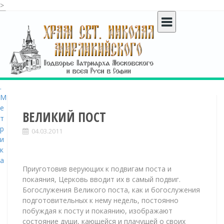
>
S
k
i
p
t
o
c
o
n
t
ВЕЛИКИЙ ПОСТ
e
04.03.2011
n
t
Приуготовив верующих к подвигам поста и
покаяния, Церковь вводит их в самый подвиг.
Богослужения Великого поста, как и богослужения
подготовительных к нему недель, постоянно
побуждая к посту и покаянию, изображают
состояние души, кающейся и плачущей о своих