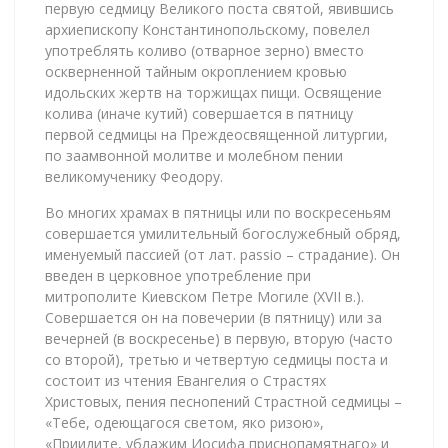
первую седмицу Великого поста святой, явившись
архиепископу Константинопольскому, повелел
употреблять коливо (отварное зерно) вместо
оскверненной тайным окроплением кровью
идольских жертв на торжищах пищи. Освящение
колива (иначе кутий) совершается в пятницу
первой седмицы на Преждеосвященной литургии,
по заамвонной молитве и молебном пении
великомученику Феодору.
Во многих храмах в пятницы или по воскресеньям
совершается умилительный богослужебный обряд,
именуемый пассией (от лат. passio – страдание). Он
введен в церковное употребление при
митрополите Киевском Петре Могиле (XVII в.).
Совершается он на повечерии (в пятницу) или за
вечерней (в воскресенье) в первую, вторую (часто
со второй), третью и четвертую седмицы поста и
состоит из чтения Евангелия о Страстях
Христовых, пения песнопений Страстной седмицы –
«Тебе, одеющагося светом, яко ризою»,
«Приидите, ублажим Иосифа приснопамятнаго» и