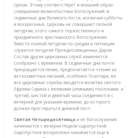
грехах. Этому соответствует и внешний образ
совершения великопостных богослужений: в
седмичные дни Великого поста, исключая субботы
и воскресенья, Церковь не совершает полной
литургии, этого самого торжественного и
праздничного христианского богослужения.
Вместо полной литургии по средам и пятницам
служится литургия Преждеосвященных Даров.
Состав других церковных служб изменяется
сообразно с временем. В седмичные дни почти
прекращается пение, предпочитается чтение из
ветхозаветных писаний, особенно Псалтири, во
все церковные службы вводится молитва святого
Ефрема Сирина с великими (земными) поклонами, а
третий, шестой и девятый часы соединяются с
вечерней для указания времени, до которого
должен простираться дневной пост.
Святая Четыредесятница
и ее богослужения
начинаются с вечерни Недели сыропустной.
Сыропустное воскресенье называется еще в