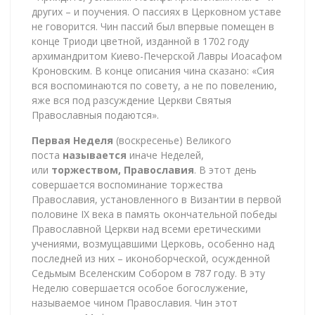
других – и поучения. О пассиях в Церковном уставе
не говорится. Чин пассий был впервые помещен в
конце Триоди цветной, изданной в 1702 году
архимандритом Киево-Печерской Лавры Иоасафом
Кроновским. В конце описания чина сказано: «Сия
вся воспоминаются по совету, а не по повелению,
яже вся под разсуждение Церкви Святыя
Православныя подаются».
Первая Неделя
(воскресенье) Великого
поста
называется
иначе Неделей,
или
торжеством, Православия
. В этот день
совершается воспоминание торжества
Православия, установленного в Византии в первой
половине IX века в память окончательной победы
Православной Церкви над всеми еретическими
учениями, возмущавшими Церковь, особенно над
последней из них – иконоборческой, осужденной
Седьмым Вселенским Собором в 787 году. В эту
Неделю совершается особое богослужение,
называемое чином Православия. Чин этот