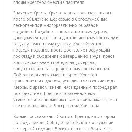
плоды Крестной смерти Спасителя.
Значение Креста Христова для подвизающихся в
посте объяснено Церковью в богослужебных
песнопениях в многоразличных образах и
подобиях. Подобно сеннолиственному дереву,
дающему густую тень и доставляющему прохладу и
отдых утомленному путнику, Крест Христов
посреди подвигов поста доставляет верующим
прохладу и ободрение к завершению труда. Крест
Христов, как знамя победы над смертью,
приуготовляет нас к радостному прославлению
Победителя ада и смерти. Крест Христов
сравнивается с древом, усладившим горькие воды
Мерры, с древом жизни, насажденным посреди рая.
Благовестие о Кресте и поклонение ему
утешительно напоминают нам о приближающемся
светлом празднике Воскресения Христова .
Кроме прославления Святого Креста, на котором
Господь смирил Себя до смерти, в богослужении
четвертой седмицы Великого поста обличается