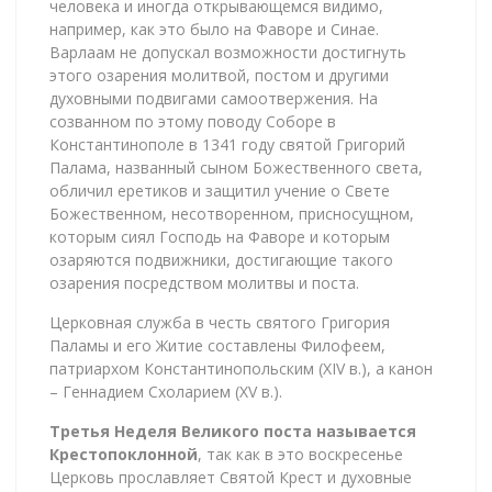
человека и иногда открывающемся видимо,
например, как это было на Фаворе и Синае.
Варлаам не допускал возможности достигнуть
этого озарения молитвой, постом и другими
духовными подвигами самоотвержения. На
созванном по этому поводу Соборе в
Константинополе в 1341 году святой Григорий
Палама, названный сыном Божественного света,
обличил еретиков и защитил учение о Свете
Божественном, несотворенном, присносущном,
которым сиял Господь на Фаворе и которым
озаряются подвижники, достигающие такого
озарения посредством молитвы и поста.
Церковная служба в честь святого Григория
Паламы и его Житие составлены Филофеем,
патриархом Константинопольским (XIV в.), а канон
– Геннадием Схоларием (XV в.).
Третья Неделя Великого поста называется
Крестопоклонной
, так как в это воскресенье
Церковь прославляет Святой Крест и духовные