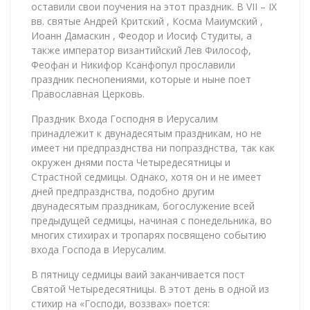
оставили свои поучения на этот праздник. В VII – IX
вв. святые Андрей Критский , Косма Маиумский ,
Иоанн Дамаскин , Феодор и Иосиф Студиты, а
также император византийский Лев Философ,
Феофан и Никифор Ксанфопул прославили
праздник песнопениями, которые и ныне поет
Православная Церковь.
Праздник Входа Господня в Иерусалим
принадлежит к двунадесятым праздникам, но не
имеет ни предпразднства ни попразднства, так как
окружен днями поста Четыредесятницы и
Страстной седмицы. Однако, хотя он и не имеет
дней предпразднства, подобно другим
двунадесятым праздникам, богослужение всей
предыдущей седмицы, начиная с понедельника, во
многих стихирах и тропарях посвящено событию
входа Господа в Иерусалим.
В пятницу седмицы ваий заканчивается пост
Святой Четыредесятницы. В этот день в одной из
стихир на «Господи, воззвах» поется: