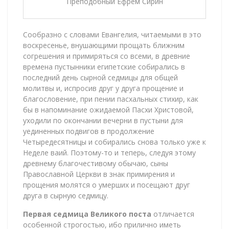
Преподобный Ефрем Сирин
Сообразно с словами Евангелия, читаемыми в это
воскресенье, внушающими прощать ближним
согрешения и примиряться со всеми, в древние
времена пустынники египетские собирались в
последний день сырной седмицы для общей
молитвы и, испросив друг у друга прощение и
благословение, при пении пасхальных стихир, как
бы в напоминание ожидаемой Пасхи Христовой,
уходили по окончании вечерни в пустыни для
уединенных подвигов в продолжение
Четыредесятницы и собирались снова только уже к
Неделе ваий. Поэтому-то и теперь, следуя этому
древнему благочестивому обычаю, сыны
Православной Церкви в знак примирения и
прощения молятся о умерших и посещают друг
друга в сырную седмицу.
Первая седмица Великого поста
отличается
особенной строгостью, ибо прилично иметь