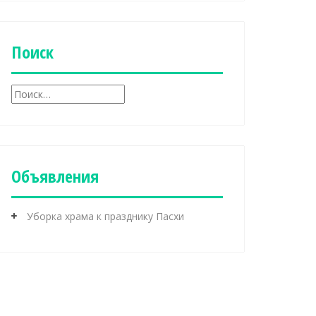
б
р
и
к
Поиск
и
Н
а
й
т
и
:
Объявления
Уборка храма к празднику Пасхи