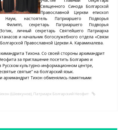
участие главный секретарь
Священного Синода Болгарской
Православной Церкви епископ
й Наум, настоятель Патриаршего Подворья
ит Филипп, секретарь Патриаршего Подворья
Зотик, личный секретарь Святейшего Патриарха
Атанасов и начальник богослужебного отдела «Связи
Болгарской Православной Церкви А. Карамихалева.
химандрита Тихона. Со своей стороны архимандрит
Неофита за приглашение посетить Болгарию и
 в Русском культурно-информационном центре,
святые святые” на болгарский язык.
 и архимандрит Тихон обменялись памятными
ихон (Шевкунов)
,
Патриарх Болгарский Неофит