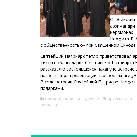
Стобийски
архимандр
иеромонах 
Неофита Т. 
с общественностью» при Священном Синоде 
Святейший Патриарх тепло приветствовал ар
Тихон поблагодарил Святейшего Патриарха 
рассказал о состоявшейся накануне встрече
посвященной презентации перевода книги „Не
В ходе встречи Святейший Патриарх Неофит
подарками.
Новости
,
Новости Подворья
архимандрит Т
permalink