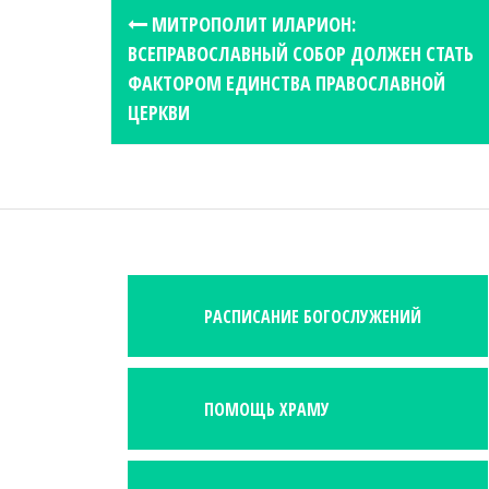
P
МИТРОПОЛИТ ИЛАРИОН:
o
ВСЕПРАВОСЛАВНЫЙ СОБОР ДОЛЖЕН СТАТЬ
s
ФАКТОРОМ ЕДИНСТВА ПРАВОСЛАВНОЙ
t
ЦЕРКВИ
n
a
v
i
g
a
РАСПИСАНИЕ БОГОСЛУЖЕНИЙ
t
i
o
n
ПОМОЩЬ ХРАМУ