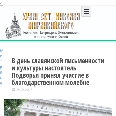
>
S
k
i
p
t
o
c
o
n
t
В день славянской письменности
e
и культуры настоятель
n
Подворья принял участие в
t
благодарственном молебне
25.05.2026