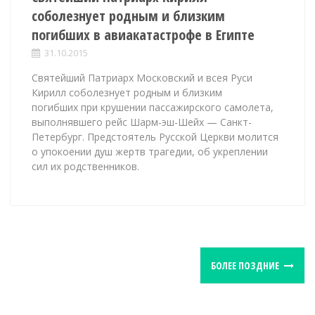
соболезнует родным и близким
погибших в авиакатастрофе в Египте
31.10.2015
Святейший Патриарх Московский и всея Руси
Кирилл соболезнует родным и близким
погибших при крушении пассажирского самолета,
выполнявшего рейс Шарм-эш-Шейх — Санкт-
Петербург. Предстоятель Русской Церкви молится
о упокоении душ жертв трагедии, об укреплении
сил их родственников.
P
БОЛЕЕ ПОЗДНИЕ
o
s