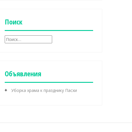
б
р
и
к
Поиск
и
Н
а
й
т
и
:
Объявления
Уборка храма к празднику Пасхи