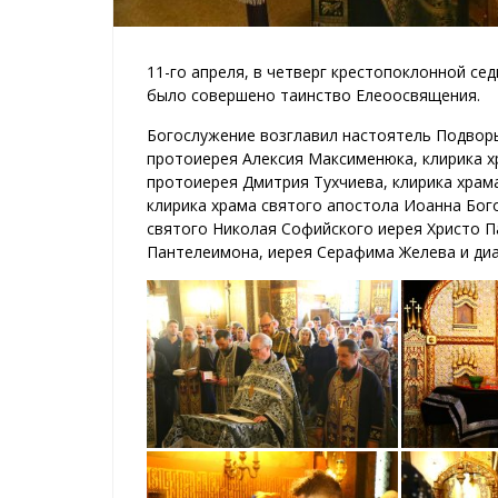
11-го апреля, в четверг крестопоклонной с
было совершено таинство Елеоосвящения.
Богослужение возглавил настоятель Подвор
протоиерея Алексия Максименюка, клирика 
протоиерея Дмитрия Тухчиева, клирика храм
клирика храма святого апостола Иоанна Бог
святого Николая Софийского иерея Христо П
Пантелеимона, иерея Серафима Желева и ди