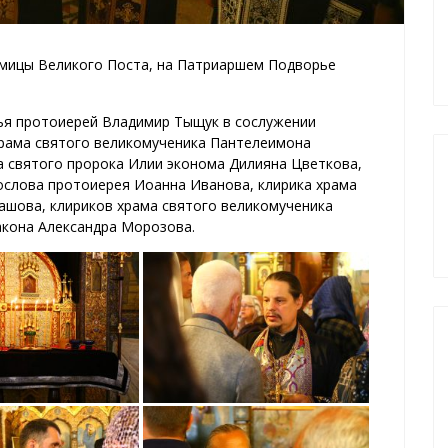
едмицы Великого Поста, на Патриаршем Подворье
ья протоиерей Владимир Тыщук в сослужении
храма святого великомученика Пантелеимона
а святого пророка Илии эконома Дилияна Цветкова,
ослова протоиерея Иоанна Иванова, клирика храма
ашова, клириков храма святого великомученика
акона Александра Морозова.