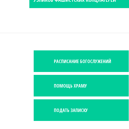
o
s
t
n
a
v
i
g
РАСПИСАНИЕ БОГОСЛУЖЕНИЙ
a
t
i
o
ПОМОЩЬ ХРАМУ
n
ПОДАТЬ ЗАПИСКУ