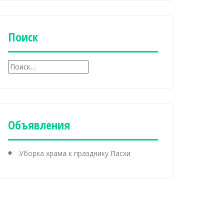
б
р
и
к
Поиск
и
Н
а
й
т
и
:
Объявления
Уборка храма к празднику Пасхи