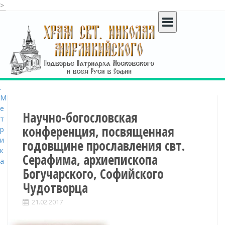
>
S
k
i
p
t
o
c
o
n
t
Научно-богословская
e
конференция, посвященная
n
годовщине прославления свт.
t
Серафима, архиепископа
Богучарского, Софийского
Чудотворца
21.02.2017