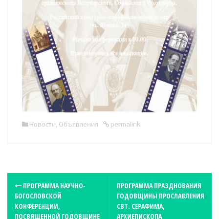
Новости
,
Объявления
permalink
P
ПРОГРАММА НАУЧНО-
ПРОГРАММА ПРАЗДНОВАНИЯ
БОГОСЛОВСКОЙ
ГОДОВЩИНЫ ПРОСЛАВЛЕНИЯ
o
КОНФЕРЕНЦИИ,
СВТ. СЕРАФИМА,
s
ПОСВЯЩЕННОЙ ГОДОВЩИНЕ
АРХИЕПИСКОПА