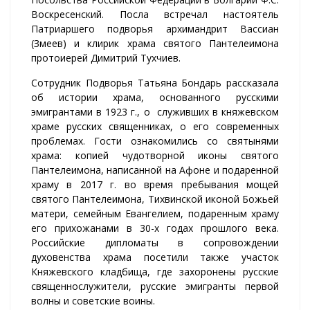
Воскресенский. Посла встречал настоятель
Патриаршего подворья архимандрит Вассиан
(Змеев) и клирик храма святого Пантелеимона
протоиерей Димитрий Тухчиев.
Сотрудник Подворья Татьяна Бондарь рассказала
об истории храма, основанного русскими
эмигрантами в 1923 г., о служивших в княжевском
храме русских священниках, о его современных
проблемах. Гости ознакомились со святынями
храма: копией чудотворной иконы святого
Пантелеимона, написанной на Афоне и подаренной
храму в 2017 г. во время пребывания мощей
святого Пантелеимона, Тихвинской иконой Божьей
матери, семейным Евангелием, подаренным храму
его прихожанами в 30-х годах прошлого века.
Российские дипломаты в сопровождении
духовенства храма посетили также участок
Княжевского кладбища, где захоронены русские
священнослужители, русские эмигранты первой
волны и советские воины.