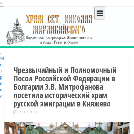
>
S
k
i
p
t
o
c
o
n
t
Чрезвычайный и Полномочный
e
Посол Российской Федерации в
n
Болгарии Э.В. Митрофанова
t
посетила исторический храм
русской эмиграции в Княжево
21.07.2021