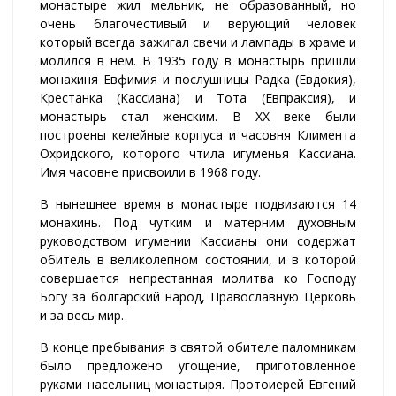
монастыре жил мельник, не образованный, но
очень благочестивый и верующий человек
который всегда зажигал свечи и лампады в храме и
молился в нем. В 1935 году в монастырь пришли
монахиня Евфимия и послушницы Радка (Евдокия),
Крестанка (Кассиана) и Тота (Евпраксия), и
монастырь стал женским. В XX веке были
построены келейные корпуса и часовня Климента
Охридского, которого чтила игуменья Кассиана.
Имя часовне присвоили в 1968 году.
В нынешнее время в монастыре подвизаются 14
монахинь. Под чутким и матерним духовным
руководством игумении Кассианы они содержат
обитель в великолепном состоянии, и в которой
совершается непрестанная молитва ко Господу
Богу за болгарский народ, Православную Церковь
и за весь мир.
В конце пребывания в святой обителе паломникам
было предложено угощение, приготовленное
руками насельниц монастыря. Протоиерей Евгений