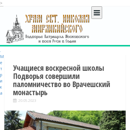
>
S
k
i
p
t
o
c
o
n
t
Учащиеся воскресной школы
e
Подворья совершили
n
паломничество во Врачешский
t
монастырь
20.05.2023