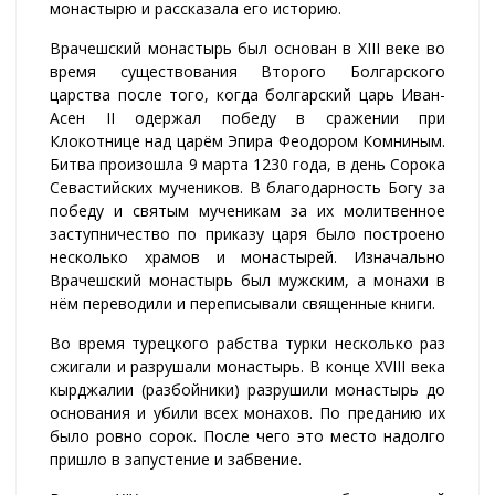
монастырю и рассказала его историю.
Врачешский монастырь был основан в XIII веке во
время существования Второго Болгарского
царства после того, когда болгарский царь Иван-
Асен II одержал победу в сражении при
Клокотнице над царём Эпира Феодором Комниным.
Битва произошла 9 марта 1230 года, в день Сорока
Севастийских мучеников. В благодарность Богу за
победу и святым мученикам за их молитвенное
заступничество по приказу царя было построено
несколько храмов и монастырей. Изначально
Врачешский монастырь был мужским, а монахи в
нём переводили и переписывали священные книги.
Во время турецкого рабства турки несколько раз
сжигали и разрушали монастырь. В конце XVIII века
кырджалии (разбойники) разрушили монастырь до
основания и убили всех монахов. По преданию их
было ровно сорок. После чего это место надолго
пришло в запустение и забвение.