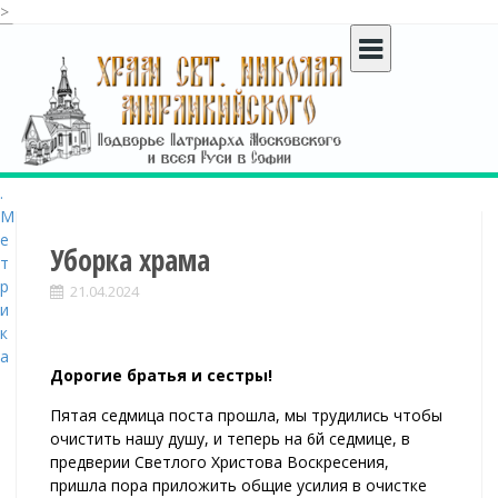
>
S
k
i
p
t
o
c
o
n
t
Уборка храма
e
21.04.2024
n
t
Дорогие братья и сестры!
Пятая седмица поста прошла, мы трудились чтобы
очистить нашу душу, и теперь на 6й седмице, в
предверии Светлого Христова Воскресения,
пришла пора приложить общие усилия в очистке