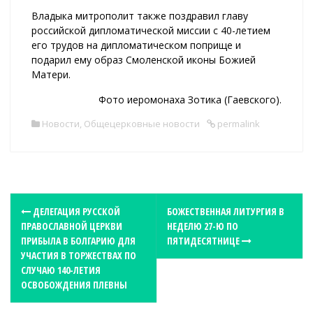
Владыка митрополит также поздравил главу
российской дипломатической миссии с 40-летием
его трудов на дипломатическом поприще и
подарил ему образ Смоленской иконы Божией
Матери.
Фото иеромонаха Зотика (Гаевского).
Новости
,
Общецерковные новости
permalink
P
ДЕЛЕГАЦИЯ РУССКОЙ
БОЖЕСТВЕННАЯ ЛИТУРГИЯ В
ПРАВОСЛАВНОЙ ЦЕРКВИ
НЕДЕЛЮ 27-Ю ПО
o
ПРИБЫЛА В БОЛГАРИЮ ДЛЯ
ПЯТИДЕСЯТНИЦЕ
s
УЧАСТИЯ В ТОРЖЕСТВАХ ПО
t
СЛУЧАЮ 140-ЛЕТИЯ
ОСВОБОЖДЕНИЯ ПЛЕВНЫ
n
a