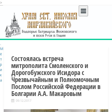
>
S
k
i
p
t
o
c
o
n
t
Состоялась встреча
e
митрополита Смоленского и
n
Дорогобужского Исидора с
t
Чрезвычайным и Полномочным
Послом Российской Федерации в
Болгарии А.А. Макаровым
09.12.2017