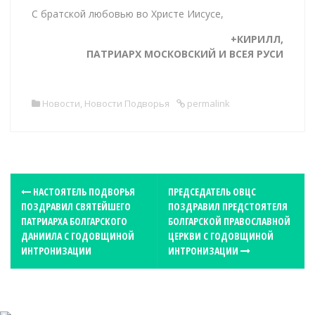
С братской любовью во Христе Иисусе,
+КИРИЛЛ,
ПАТРИАРХ МОСКОВСКИЙ И ВСЕЯ РУСИ
Новости
,
Новости Подворья
permalink
P
НАСТОЯТЕЛЬ ПОДВОРЬЯ
ПРЕДСЕДАТЕЛЬ ОВЦС
ПОЗДРАВИЛ СВЯТЕЙШЕГО
ПОЗДРАВИЛ ПРЕДСТОЯТЕЛЯ
o
ПАТРИАРХА БОЛГАРСКОГО
БОЛГАРСКОЙ ПРАВОСЛАВНОЙ
s
ДАНИИЛА С ГОДОВЩИНОЙ
ЦЕРКВИ С ГОДОВЩИНОЙ
t
ИНТРОНИЗАЦИИ
ИНТРОНИЗАЦИИ
n
a
v