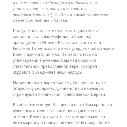
и
показываете в себе образец добрых дел, в
учительстве – чистоту, степенность,
неповрежденность
(Тит. 2.7), а также искреннюю
отеческую любовь к пастве.
Продолжая просветительские труды святых
равноапостольных Мефодия и Кирилла,
преподобного Иоанна Рыльского, святителя
Евфимия Тырновского и иных усердных работников
Виноградника Христова, Вы заботитесь об
утверждении врученных Вам чад Божиих в
спасительной православной вере, которая
издревле объединяет наши народы.
Искренне благодарен Вашему Святейшеству за
поддержку иерархов, духовенства и верующих
страждущей Украинской Православной Церкви.
В сей значимый для Вас день желаю Вам крепости
душевных и телесных сил и неоскудевающей
помощи Великодаровитого Господа на многая
лета мирного и благословенного Патриаршества.