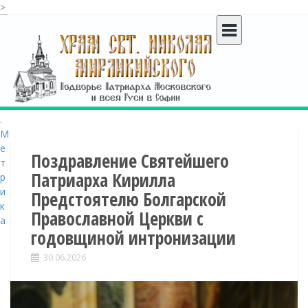
>
S
k
i
p
t
o
c
o
n
t
Поздравление Святейшего
e
Патриарха Кирилла
n
Предстоятелю Болгарской
t
Православной Церкви с
годовщиной интронизации
30.06.2026