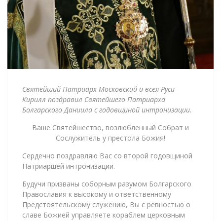
Святейший Патриарх Московский и всея Руси
Кирилл поздравил Святейшего Патриарха
Болгарского Даниила с годовщиной интронизации.
Ваше Святейшество, возлюбленный Собрат и
Сослужитель у престола Божия!
Сердечно поздравляю Вас со второй годовщиной
Патриаршей интронизации.
Будучи призваны соборным разумом Болгарского
Православия к высокому и ответственному
Предстоятельскому служению, Вы с ревностью о
славе Божией управляете кораблем церковным