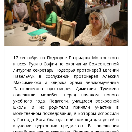
17 сентября на Подворье Патриарха Московского
и всея Руси в Софии по окончании Божественной
литургии секретарь Подворья протоиерей Евгений
Павельчук в сослужении протоиерея Алексия
Максименюка и клирика храма великомученика
Пантелеимона протоиерея Димитрия Тухчиева
совершили молебен перед началом нового
учебного года. Педагоги, учащиеся воскресной
школы и их родители приняли участие в
молитвенном последовании, в котором испросили
у Господа Бога благодатной помощи для детей в
изучении церковных предметов. В завершении
молебного пения секретарь Подворья протоиерей