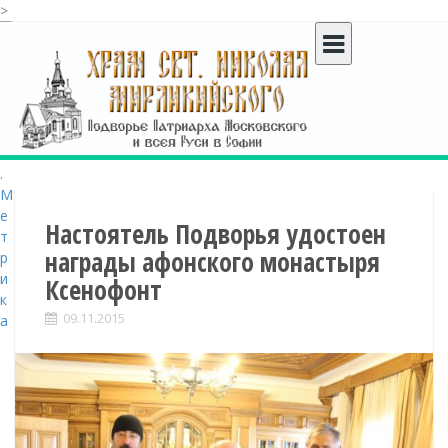
>
S
k
i
p
t
o
c
o
n
t
Настоятель Подворья удостоен
e
награды афонского монастыря
n
Ксенофонт
t
09.11.2015