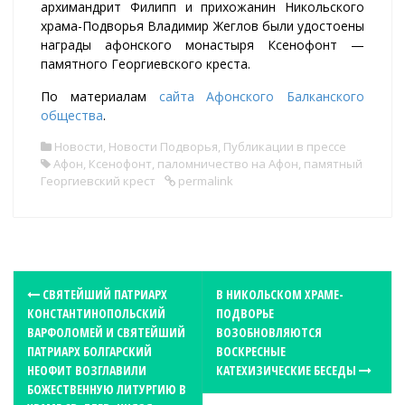
архимандрит Филипп и прихожанин Никольского
храма-Подворья Владимир Жеглов были удостоены
награды афонского монастыря Ксенофонт —
памятного Георгиевского креста.
По материалам
сайта Афонского Балканского
общества
.
Новости
,
Новости Подворья
,
Публикации в прессе
Афон
,
Ксенофонт
,
паломничество на Афон
,
памятный
Георгиевский крест
permalink
P
СВЯТЕЙШИЙ ПАТРИАРХ
В НИКОЛЬСКОМ ХРАМЕ-
КОНСТАНТИНОПОЛЬСКИЙ
ПОДВОРЬЕ
o
ВАРФОЛОМЕЙ И СВЯТЕЙШИЙ
ВОЗОБНОВЛЯЮТСЯ
s
ПАТРИАРХ БОЛГАРСКИЙ
ВОСКРЕСНЫЕ
t
НЕОФИТ ВОЗГЛАВИЛИ
КАТЕХИЗИЧЕСКИЕ БЕСЕДЫ
БОЖЕСТВЕННУЮ ЛИТУРГИЮ В
n