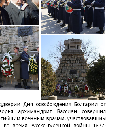
еддверии Дня освобождения Болгарии от
дворья архимандрит Вассиан совершил
огибшим военным врачам, участвовавшим
 во время Русско-турецкой войны 1877-