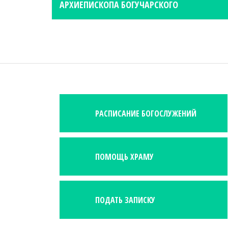
s
АРХИЕПИСКОПА БОГУЧАРСКОГО
t
n
a
v
i
g
a
РАСПИСАНИЕ БОГОСЛУЖЕНИЙ
t
i
o
n
ПОМОЩЬ ХРАМУ
ПОДАТЬ ЗАПИСКУ