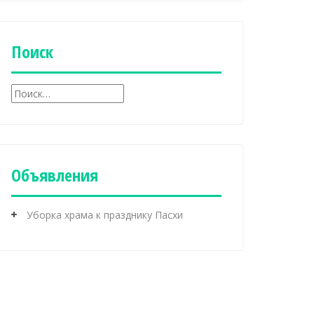
б
р
и
к
Поиск
и
Н
а
й
т
и
:
Объявления
Уборка храма к празднику Пасхи