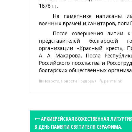
1878 гг.
На памятнике написаны им
военных врачей и санитаров, поги
После совершения литии к
представителей болгарской г
организации «Красный крест», П
А. А. Макарова, Посла Республик
Российского посольства и Россотр
болгарских общественных организ
Новости
,
Новости Подворья
permalink
P
АРХИЕРЕЙСКАЯ БОЖЕСТВЕННАЯ ЛИТУРГИ
o
В ДЕНЬ ПАМЯТИ СВЯТИТЕЛЯ СЕРАФИМА,