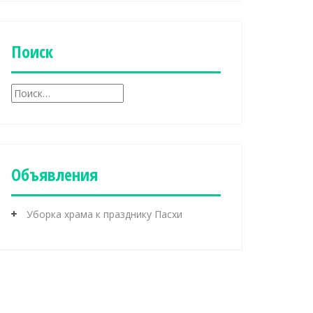
б
р
и
к
Поиск
и
Н
а
й
т
и
:
Объявления
Уборка храма к празднику Пасхи