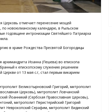
ная Церковь отмечает перенесение мощей
, по новоюлианскому календарю, в Рыльском
ные годовщине интронизации Святейшего Патриарха
иила.
ургию в храме Рождества Пресвятой Богородицы
я архимандрита Иоанна (Пешева) во епископа
збранный к епископскому служению решением
 Церкви от 13 мая с.г, стал первым викарием
митрополит Великотырновский Григорий, митрополит
равославная Церковь), митрополит Ловчанский
ский Йоанникий (Сербская Православная Церковь),
нтоний, митрополит Перистерийский Григорий
олит Неврокопский Серафим, митрополит Видинский