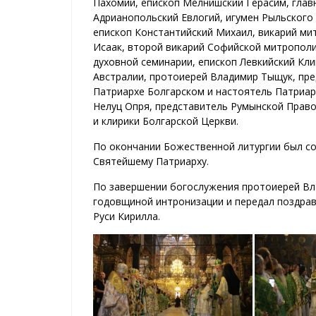
Пахомий, епископ Мелнишский Герасим, глав
Адрианопольский Евлогий, игумен Рыльского
епископ Константийский Михаил, викарий ми
Исаак, второй викарий Софийской митрополи
духовной семинарии, епископ Левкийский Кл
Австралии, протоиерей Владимир Тыщук, пре
Патриархе Болгарском и настоятель Патриа
Нелуц Опря, представитель Румынской Право
и клирики Болгарской Церкви.
По окончании Божественной литургии был с
Святейшему Патриарху.
По завершении богослужения протоиерей Вл
годовщиной интронизации и передал поздра
Руси Кирилла.