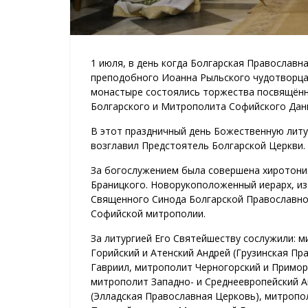
1 июля, в день когда Болгарская Православ
преподобного Иоанна Рыльского чудотворца
монастыре состоялись торжества посвящён
Болгарского и Митрополита Софийского Дан
В этот праздничный день Божественную лит
возглавил Предстоятель Болгарской Церкви.
За богослужением была совершена хиротони
Браницкого. Новорукоположенный иерарх, и
Священного Синода Болгарской Православной
Софийской митрополии.
За литургией Его Святейшеству сослужили: 
Горийский и Атенский Андрей (Грузинская П
Гавриил, митрополит Черногорский и Примор
митрополит Западно- и Среднеевропейский А
(Элладская Православная Церковь), митроп