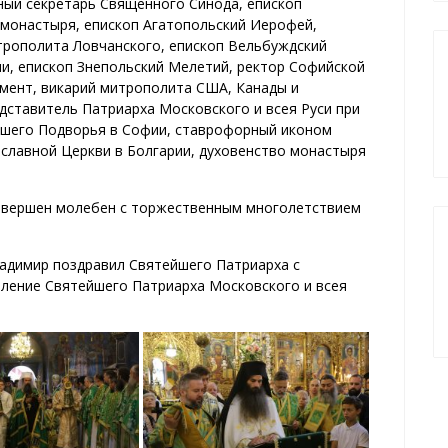
ный секретарь Священного Синода, епископ
 монастыря, епископ Агатопольский Иерофей,
трополита Ловчанского, епископ Вельбуждский
и, епископ Знепольский Мелетий, ректор Софийской
имент, викарий митрополита США, Канады и
дставитель Патриарха Московского и всея Руси при
ршего Подворья в Софии, ставрофорный иконом
славной Церкви в Болгарии, духовенство монастыря
овершен молебен с торжественным многолетствием
адимир поздравил Святейшего Патриарха с
вление Святейшего Патриарха Московского и всея