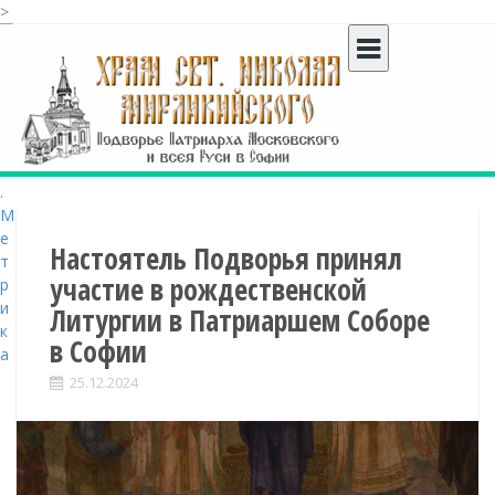
>
S
k
i
p
t
o
c
o
n
t
Настоятель Подворья принял
e
участие в рождественской
n
Литургии в Патриаршем Соборе
t
в Софии
25.12.2024