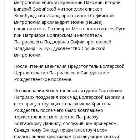
митрополии епископ Браницкий Пахомий, второй
викарий Софийской митрополии епископ
Вельбуждский Исаак, протосингел Софийской
митрополии архимандрит Иоанн (Пешев),
представитель Патриарха Московского и всея Руси
при Патриархе Болгарском и настоятель
Патриаршего Подворья в Софии протоиерей
Владимир Тыщук, духовенство Софийской
митрополии.
После чтения Евангелия Предстоятель Болгарской
Церкви огласил Патриаршее и Синодальное
Рождественское послание.
По окончании Божественной литургии Святейший
Патриарх поздравил всех чад Болгарской Церкви и
всех присутствующих с праздником Христова
Рождества, после чего было возглашено
торжественное многолетие Патриарху
Болгарскому Даниилу, сослужившим архиереям,
Священному Синоду, правительству и всем
православным христианам празднующим святый