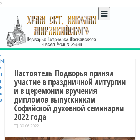
>
S
k
i
p
t
o
c
o
n
t
Настоятель Подворья принял
e
участие в праздничной литургии
n
и в церемонии вручения
t
дипломов выпускникам
Софийской духовной семинарии
2022 года
30.06.2022