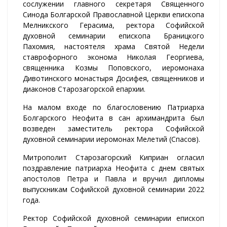
сослужении главного секретаря Священного
Синода Болгарской Православной Церкви епископа
Мелникского Герасима, ректора Софийской
духовной семинарии епископа Браницкого
Пахомия, настоятеля храма Святой Недели
ставрофорного эконома Николая Георгиева,
священника Козмы Поповского, иеромонаха
Дивотинского монастыря Досифея, священников и
диаконов Старозагорской епархии.
На малом входе по благословению Патриарха
Болгарского Неофита в сан архимандрита был
возведен заместитель ректора Софийской
духовной семинарии иеромонах Мелетий (Спасов).
Митрополит Старозагорский Киприан огласил
поздравление патриарха Неофита с днем святых
апостолов Петра и Павла и вручил дипломы
выпускникам Софийской духовной семинарии 2022
года.
Ректор Софийской духовной семинарии епископ