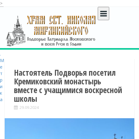
>
S
k
i
p
t
o
c
o
n
t
Настоятель Подворья посетил
e
Кремиковский монастырь
n
вместе с учащимися воскресной
t
школы
29.09.2024