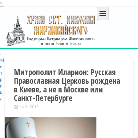
>
S
k
i
p
t
o
c
o
n
t
Митрополит Иларион: Русская
e
Православная Церковь рождена
n
в Киеве, а не в Москве или
t
Санкт-Петербурге
14.01.2019