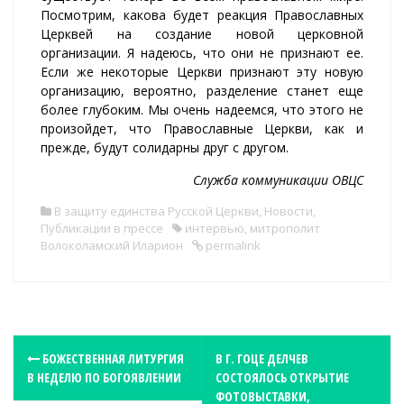
Посмотрим, какова будет реакция Православных
Церквей на создание новой церковной
организации. Я надеюсь, что они не признают ее.
Если же некоторые Церкви признают эту новую
организацию, вероятно, разделение станет еще
более глубоким. Мы очень надеемся, что этого не
произойдет, что Православные Церкви, как и
прежде, будут солидарны друг с другом.
Служба коммуникации ОВЦС
В защиту единства Русской Церкви
,
Новости
,
Публикации в прессе
интервью
,
митрополит
Волоколамский Иларион
permalink
P
БОЖЕСТВЕННАЯ ЛИТУРГИЯ
В Г. ГОЦЕ ДЕЛЧЕВ
В НЕДЕЛЮ ПО БОГОЯВЛЕНИИ
СОСТОЯЛОСЬ ОТКРЫТИЕ
o
ФОТОВЫСТАВКИ,