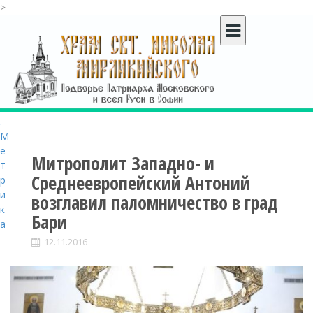
>
S
k
i
p
t
o
c
o
n
t
Митрополит Западно- и
e
Среднеевропейский Антоний
n
возглавил паломничество в град
t
Бари
12.11.2016