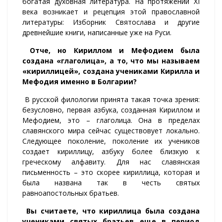
богатая духовная литература. На протяжении XI
века возникает и рецепция этой православной
литературы: Изборник Святослава и другие
древнейшие книги, написанные уже на Руси.
Отче, но Кириллом и Мефодием была
создана «глаголица», а то, что мы называем
«кириллицей», создана учениками Кирилла и
Мефодия именно в Болгарии?
В русской филологии принята такая точка зрения:
безусловно, первая азбука, созданная Кириллом и
Мефодием, это – глаголица. Она в пределах
славянского мира сейчас существовует локально.
Следующее поколение, поколение их учеников
создает кириллицу, азбуку более близкую к
греческому алфавиту. Для нас славянская
письменность – это скорее кириллица, которая и
была названа так в честь святых
равноапостольных братьев.
Вы считаете, что кириллица была создана
учениками святых братьев еще в период