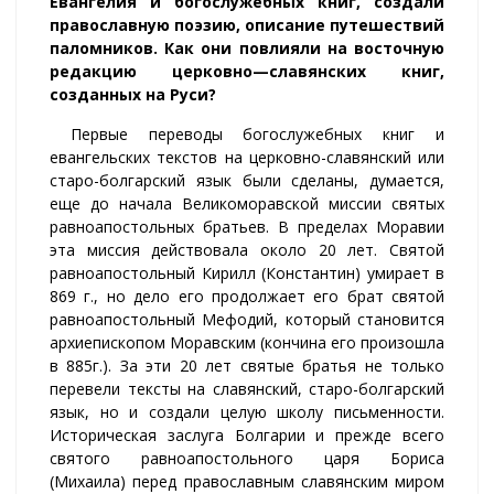
Евангелия и богослужебных книг, создали
православную поэзию, описание путешествий
паломников. Как они повлияли на восточную
редакцию церковно
—
славянских книг,
созданных на Руси?
Первые переводы богослужебных книг и
евангельских текстов на церковно-славянский или
старо-болгарский язык были сделаны, думается,
еще до начала Великоморавской миссии святых
равноапостольных братьев. В пределах Моравии
эта миссия действовала около 20 лет. Святой
равноапостольный Кирилл (Константин) умирает в
869 г., но дело его продолжает его брат святой
равноапостольный Мефодий, который становится
архиепископом Моравским (кончина его произошла
в 885г.). За эти 20 лет святые братья не только
перевели тексты на славянский, старо-болгарский
язык, но и создали целую школу письменности.
Историческая заслуга Болгарии и прежде всего
святого равноапостольного царя Бориса
(Михаила) перед православным славянским миром