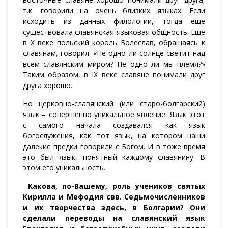
т.к. говорили на очень близких языках. Если
исходить из данных филологии, тогда еще
существовала славянская языковая общность. Еще
в Х веке польский король Болеслав, обращаясь к
славянам, говорил: «Не одно ли солнце светит над
всем славянским миром? Не одно ли мы племя?»
Таким образом, в IX веке славяне понимали друг
друга хорошо.
Но церковно-славянский (или старо-болгарский)
язык – совершенно уникальное явление. Язык этот
с самого начала создавался как язык
богослужения, как тот язык, на котором наши
далекие предки говорили с Богом. И в тоже время
это был язык, понятный каждому славянину. В
этом его уникальность.
Какова, по-Вашему, роль учеников святых
Кирилла и Мефодия свв. Седьмочисленников
и их творчества здесь, в Болгарии? Они
сделали переводы на славянский язык